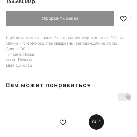
149500,00
р.
Оформить заказ
Шуба из меха скандинавской норки высшего сорта в оттенке "Уголь",
спинка - поперечное шитье, квадратный капюшон, длина 100 см.
Длина: 100
Тип меха: Норка
Фасон: Прямой
Цвет: Шоколад
Вам может понравиться
SALE